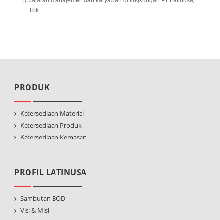
Jajaran manajemen dan karyawan di lingkungan PT Latinusa,
Tbk.
PRODUK
Ketersediaan Material
Ketersediaan Produk
Ketersediaan Kemasan
PROFIL LATINUSA
Sambutan BOD
Visi & Misi