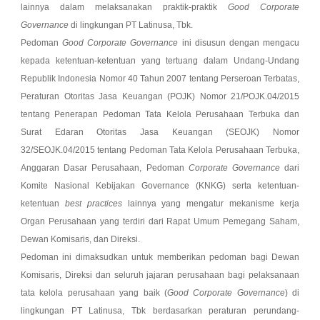
lainnya dalam melaksanakan praktik-praktik
Good Corporate
Governance
di lingkungan PT Latinusa, Tbk.
Pedoman
Good Corporate Governance
ini disusun dengan mengacu
kepada ketentuan-ketentuan yang tertuang dalam Undang-Undang
Republik Indonesia Nomor 40 Tahun 2007 tentang Perseroan Terbatas,
Peraturan Otoritas Jasa Keuangan (POJK) Nomor 21/POJK.04/2015
tentang Penerapan Pedoman Tata Kelola Perusahaan Terbuka dan
Surat Edaran Otoritas Jasa Keuangan (SEOJK) Nomor
32/SEOJK.04/2015 tentang Pedoman Tata Kelola Perusahaan Terbuka,
Anggaran Dasar Perusahaan, Pedoman
Corporate Governance
dari
Komite Nasional Kebijakan Governance (KNKG) serta ketentuan-
ketentuan
best practices
lainnya yang mengatur mekanisme kerja
Organ Perusahaan yang terdiri dari Rapat Umum Pemegang Saham,
Dewan Komisaris, dan Direksi.
Pedoman ini dimaksudkan untuk memberikan pedoman bagi Dewan
Komisaris, Direksi dan seluruh jajaran perusahaan bagi pelaksanaan
tata kelola perusahaan yang baik (
Good Corporate Governance
) di
lingkungan PT Latinusa, Tbk berdasarkan peraturan perundang-