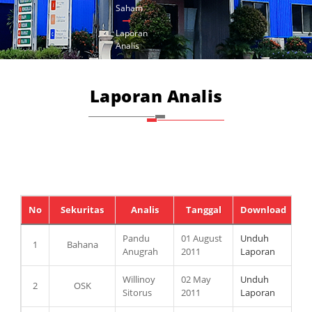
Saham
Laporan
Analis
Laporan Analis
No
Sekuritas
Analis
Tanggal
Download
Pandu
01 August
Unduh
1
Bahana
Anugrah
2011
Laporan
Willinoy
02 May
Unduh
2
OSK
Sitorus
2011
Laporan