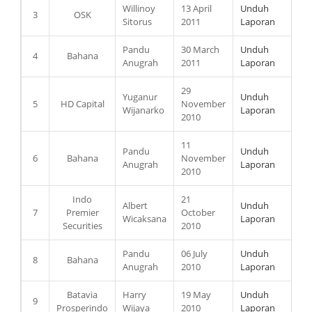
Willinoy
13 April
Unduh
3
OSK
Sitorus
2011
Laporan
Pandu
30 March
Unduh
4
Bahana
Anugrah
2011
Laporan
29
Yuganur
Unduh
5
HD Capital
November
Wijanarko
Laporan
2010
11
Pandu
Unduh
6
Bahana
November
Anugrah
Laporan
2010
Indo
21
Albert
Unduh
7
Premier
October
Wicaksana
Laporan
Securities
2010
Pandu
06 July
Unduh
8
Bahana
Anugrah
2010
Laporan
Batavia
Harry
19 May
Unduh
9
Prosperindo
Wijaya
2010
Laporan