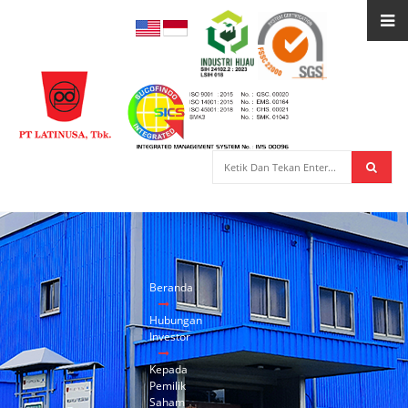
Beranda
Hubungan
Investor
Kepada
Pemilik
Saham