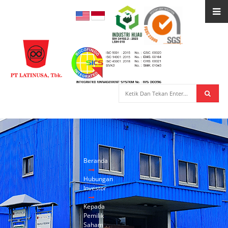
Beranda
Hubungan
Investor
Kepada
Pemilik
Saham