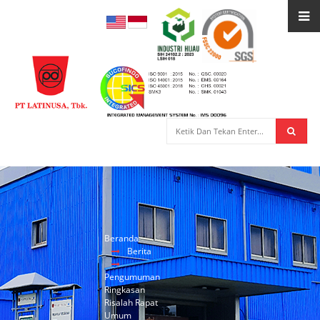
Beranda
Berita
Pengumuman
Ringkasan
Risalah Rapat
Umum